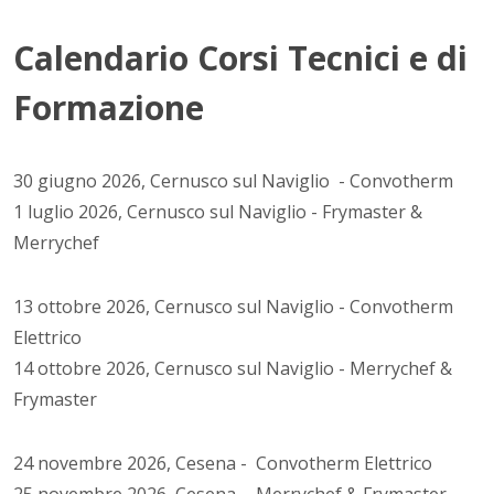
Lavaggio
Calendario Corsi Tecnici e di
Settori
Rete commerciale
Formazione
Localizzatori
Assistenza
TROVA CENTRO ASSISTENZA
Registrazione garanzia
30 giugno 2026, Cernusco sul Naviglio - Convotherm
KitchenCare
1 luglio 2026, Cernusco sul Naviglio - Frymaster &
Notizie
Merrychef
Risorse
Motore di ricerca documenti
13 ottobre 2026, Cernusco sul Naviglio - Convotherm
Video
Elettrico
Masterclass e Corsi Tecnici
About Us
14 ottobre 2026, Cernusco sul Naviglio - Merrychef &
Contatto
Frymaster
24 novembre 2026, Cesena - Convotherm Elettrico
25 novembre 2026, Cesena - Merrychef & Frymaster